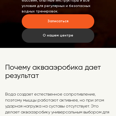
бассейн, опытные инструкторы и все
условия для регулярных и безопасных
водных тренировок.
Записаться
О нашем центре
ра
Почему аквааэробика дает
результат
Зумба)
Зумба)
)
)
Вода создает естественное сопротивление,
поэтому мышцы работают активнее, но при этом
ударная нагрузка на суставы отсутствует. Это
делает аквааэробику универсальным выбором для