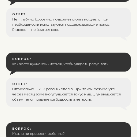
Часы работы:
ОТВЕТ:
Нет. Глубина бассейна позволяет стоять на дне, а при
Пн-Пт: с 6:00 до 24:00.
необходимости используются поддерживающие пояса.
Главное — не бояться воды.
Сб-Вс: с 9:00 до 23:00.
ВОПРОС:
Как часто нужно заниматься, чтобы увидеть результат?
ОТВЕТ:
Оптимально — 2–3 раза в неделю. При таком режиме уже
через месяц заметно улучшается тонус мышц, уменьшается
объем тела, появляется бодрость и легкость.
ВОПРОС:
Можно ли привести ребенка?