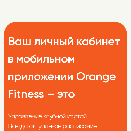
Документы
Мы с нетерпением ждём вас по адресу:
Уфа, ул. С. Перовской, 13/3.
Телефон:
+7 (347) 256-05-61
Часы работы:
Пн-Пт:
с 6:00 до 24:00.
Сб-Вс:
с 9:00 до 23:00.
Продвижение сайта - Лидер Поиска
ООО «Аквасити»
ОГРН:
1030203909944
ИНН:
0274076241
КПП:
027401001
Директор:
Смирнова Анна Юрьевна.