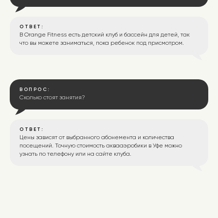
ОТВЕТ:
В Orange Fitness есть детский клуб и бассейн для детей, так
что вы можете заниматься, пока ребенок под присмотром.
Расписание
ВОПРОС:
Сколько стоят занятия?
Купить карту
ОТВЕТ:
Массаж
Цены зависят от выбранного абонемента и количества
посещений. Точную стоимость аквааэробики в Уфе можно
узнать по телефону или на сайте клуба.
Гостевой визит
Детский клуб
Скачать приложение