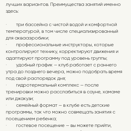
лучших вариантов. Преимущества занятий именно
Свободное время посещения
Отдохните после сложных
тренировок
здесь:
· три бассейна с чистой водой и комфортной
температурой, в том числе специализированный
для аквааэробики;
· профессиональные инструкторы, которые
контролируют технику, корректируют движения и
адаптируют программу под уровень группы;
· удобный график — клуб работает с раннего
утра до позднего вечера, можно подобрать время
под свой распорядок дня;
· гидротермальный комплекс — после
тренировки можно расслабиться в сауне, хамаме
или джакузи;
· семейный формат — в клубе есть детские
программы, так что можно совмещать занятия с
посещением ребенка;
· гостевое посещение — вы можете прийти,