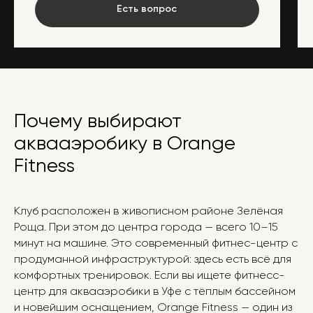
к каждому
Есть вопрос
Бассейн
Три бассейна в одном клубе
Почему выбирают
аквааэробику в Orange
Fitness
Клуб расположен в живописном районе Зелёная
Роща. При этом до центра города — всего 10–15
минут на машине. Это современный фитнес-центр с
продуманной инфраструктурой: здесь есть всё для
комфортных тренировок. Если вы ищете фитнесс-
центр для аквааэробики в Уфе с тёплым бассейном
Без ограничения по
Хамам, сауна,
времени посещения
джакузи
и новейшим оснащением, Orange Fitness — один из