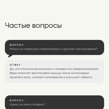
Частые вопросы
Найти нас
очень
просто
ВОПРОС:
Можно ли совмещать аквааэробику с другими тренировками?
ОТВЕТ:
Да, это отличное дополнение к силовым или кардионагрузкам.
Вода помогает восстановить мышцы после интенсивных
Мы с нетерпением ждём вас по
занятий в зале, снимает напряжение и улучшает гибкость.
адресу:
Уфа, ул. С. Перовской, 13/3.
ВОПРОС:
Телефон:
+7 (347) 256-05-61
Нужно ли уметь плавать?