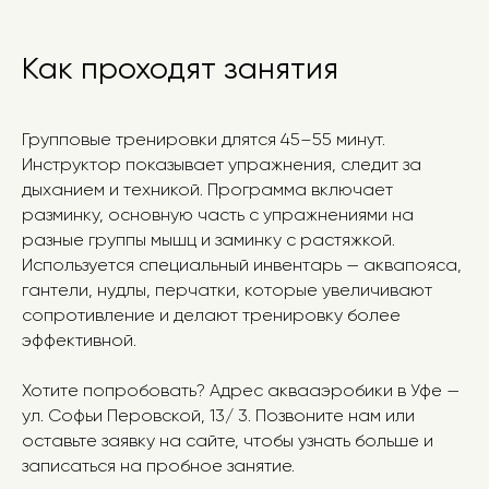
Установите приложение напрямую с сайта
Как проходят занятия
(ссылка для скачивания) или скачайте приложение по
ссылке
Для IOS
Групповые тренировки длятся 45–55 минут.
Наведите камеру телефона
Инструктор показывает упражнения, следит за
на QR-код
дыханием и техникой. Программа включает
разминку, основную часть с упражнениями на
Для ANDROID
разные группы мышц и заминку с растяжкой.
Наведите камеру телефона
Используется специальный инвентарь — аквапояса,
на QR-код
гантели, нудлы, перчатки, которые увеличивают
сопротивление и делают тренировку более
эффективной.
Хотите попробовать? Адрес аквааэробики в Уфе —
ул. Софьи Перовской, 13/ 3. Позвоните нам или
оставьте заявку на сайте, чтобы узнать больше и
записаться на пробное занятие.