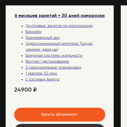
6 месяцев занятий + 30 дней заморозки
Групповые занятия по расписанию
Бассейн
Тренажерный зал
Гидротермальный комплекс (сауна,
хаммам, джакузи)
Бонусная система лояльности
Фитнес-тестирование
Современное
3 персональные тренировки
оборудование
1 массаж 30 мин.
2 гостевых визита
Тренажеры премиум-класса
24900
₽
Профессиональные
Купить абонемент
тренеры
Индивидуальный подход