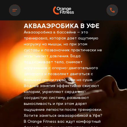
АКВААЭРОБИКА В УФЕ
Аквааэробика в бассейне — это
тренировка, которая дает ощутимую
нагрузку на мышцы, но при этом
суставы и позвоночник практически не
испытывают давления. Вода
поддерживает тело, снимает
напряжение с опорно-двигательного
аппарата и позволяет двигаться с
большей амплитудой, чем на суше.
Водные занятия эффективно сжигают
калории, укрепляют сердечно-
сосудистую систему, развивают
выносливость и при этом дарят
а
а
ощущение легкости после тренировки.
 массаж
 массаж
Хотите заняться аквааэробикой в Уфе?
В Orange Fitness вас ждут комфортный
ировки
ировки