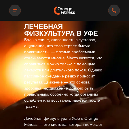
ЛЕЧЕБНАЯ
ФИЗКУЛЬТУРА В УФЕ
Боль в спине, скованность в суставах,
ощущение, что тело теряет былую
подвижность, — с этими проблемами
сталкиваются многие. Часто кажется, что
справиться можно только с помощью
лекарств или длительного покоя. Однако
пассивное ожидание редко приносит
результат. Движение — это основа
здоровья, но движение должно быть
правильным, особенно когда организм
ослаблен или восстанавливается после
травмы.
массаж
массаж
Лечебная физкультура в Уфе в Orange
Fitness — это система, которая помогает
ровки
ровки