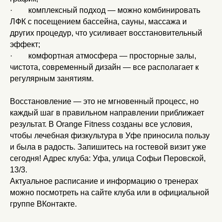
· комплексный подход — можно комбинировать
ЛФК с посещением бассейна, сауны, массажа и
других процедур, что усиливает восстановительный
эффект;
· комфортная атмосфера — просторные залы,
чистота, современный дизайн — все располагает к
регулярным занятиям.
Восстановление — это не мгновенный процесс, но
каждый шаг в правильном направлении приближает
Без ограничения по
Хамам, сауна,
результат. В Orange Fitness созданы все условия,
времени посещения
джакузи
чтобы лечебная физкультура в Уфе приносила пользу
Свободное время посещения
Отдохните после сложных
и была в радость. Запишитесь на гостевой визит уже
тренировок
сегодня! Адрес клуба: Уфа, улица Софьи Перовской,
13/3.
Актуальное расписание и информацию о тренерах
можно посмотреть на сайте клуба или в официальной
группе ВКонтакте.