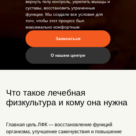
вернуть телу контроль, укрепить мышцы и
суставы, восстановить утраченные
функции. Мы создали все условия для
того, чтобы этот процесс был
максимально комфортным.
Записаться
О нашем центре
ра
Что такое лечебная
Зумба)
Зумба)
физкультура и кому она нужна
)
)
Главная цель ЛФК — восстановление функций
организма, улучшение самочувствия и повышение