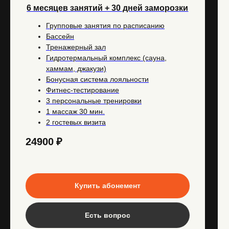
Клипкарты и дополнительные услуги по
6 месяцев занятий + 30 дней заморозки
специальным ценам
Групповые занятия по расписанию
Бассейн
Установите приложение напрямую с сайта
Тренажерный зал
(ссылка для скачивания) или скачайте приложение по
ссылке
Гидротермальный комплекс (сауна,
хаммам, джакузи)
Для IOS
Бонусная система лояльности
Наведите камеру телефона
Фитнес-тестирование
на QR-код
3 персональные тренировки
1 массаж 30 мин.
2 гостевых визита
Для ANDROID
Наведите камеру телефона
24900
₽
на QR-код
Купить абонемент
Есть вопрос