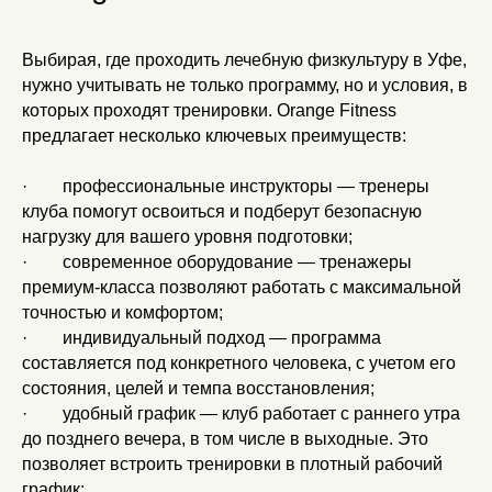
Выбирая, где проходить лечебную физкультуру в Уфе,
Современное
нужно учитывать не только программу, но и условия, в
оборудование
которых проходят тренировки. Orange Fitness
Тренажеры премиум-класса
предлагает несколько ключевых преимуществ:
· профессиональные инструкторы — тренеры
клуба помогут освоиться и подберут безопасную
Профессиональные
нагрузку для вашего уровня подготовки;
тренеры
· современное оборудование — тренажеры
премиум-класса позволяют работать с максимальной
Индивидуальный
подход к каждому
точностью и комфортом;
· индивидуальный подход — программа
составляется под конкретного человека, с учетом его
состояния, целей и темпа восстановления;
Бассейн
· удобный график — клуб работает с раннего утра
Три бассейна в одном клубе
до позднего вечера, в том числе в выходные. Это
позволяет встроить тренировки в плотный рабочий
график;