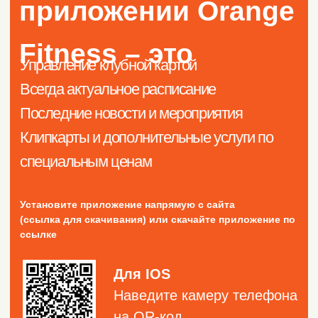
Скачать приложение
Документы
Мы с нетерпением ждём вас по адресу:
Уфа, ул. С. Перовской, 13/3.
Телефон:
+7 (347) 256-05-61
Часы работы:
Пн-Пт:
с 6:00 до 24:00.
Сб-Вс:
с 9:00 до 23:00.
Продвижение сайта - Лидер Поиска
ООО «Аквасити»
ОГРН:
1030203909944
ИНН:
0274076241
КПП:
027401001
Директор:
Смирнова Анна Юрьевна.