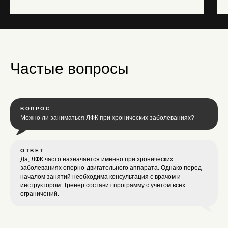
Частые вопросы
Найти нас
очень просто
ВОПРОС:
Можно ли заниматься ЛФК при хронических заболеваниях?
ОТВЕТ:
Да, ЛФК часто назначается именно при хронических
заболеваниях опорно-двигательного аппарата. Однако перед
началом занятий необходима консультация с врачом и
Мы с нетерпением ждём вас по
инструктором. Тренер составит программу с учетом всех
адресу:
ограничений.
Уфа, ул. С. Перовской, 13/3.