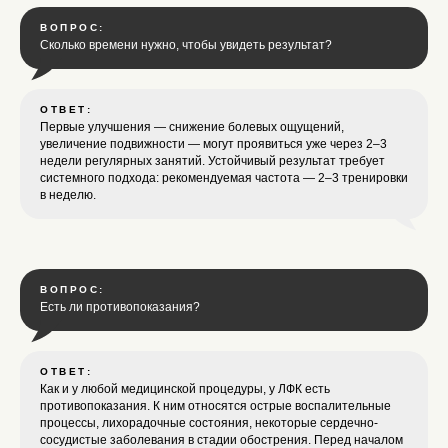
Телефон:
+7 (347) 256-05-61
ВОПРОС:
Сколько времени нужно, чтобы увидеть результат?
Часы работы:
ОТВЕТ:
Пн-Пт: с 6:00 до 24:00.
Первые улучшения — снижение болевых ощущений,
увеличение подвижности — могут проявиться уже через 2–3
Сб-Вс: с 9:00 до 23:00.
недели регулярных занятий. Устойчивый результат требует
системного подхода: рекомендуемая частота — 2–3 тренировки
в неделю.
ВОПРОС:
Есть ли противопоказания?
ОТВЕТ:
Как и у любой медицинской процедуры, у ЛФК есть
противопоказания. К ним относятся острые воспалительные
процессы, лихорадочные состояния, некоторые сердечно-
сосудистые заболевания в стадии обострения. Перед началом