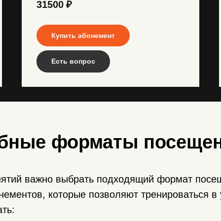
31500
₽
Купить абонемент
Есть вопрос
обные форматы посеще
нятий важно выбрать подходящий формат посещ
нементов, которые позволяют тренироваться в
ть: