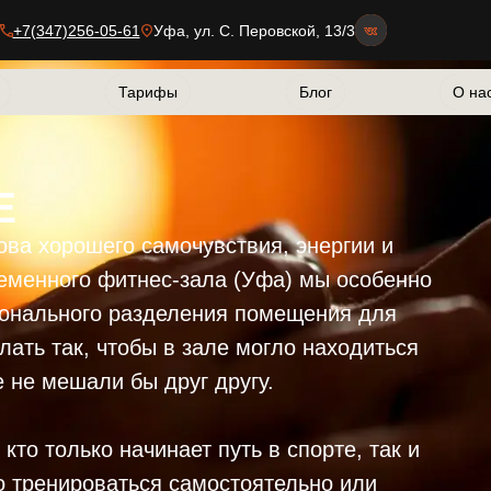
+7(347)256-05-61
Уфа, ул. С. Перовской, 13/3
кансии
кансии
Тарифы
Тарифы
Блог
Блог
О нас
О нас
Тарифы
Тарифы
Блог
Блог
О на
О на
Е
ова хорошего самочувствия, энергии и
ременного фитнес-зала (Уфа) мы особенно
онального разделения помещения для
лать так, чтобы в зале могло находиться
 не мешали бы друг другу.
кто только начинает путь в спорте, так и
о тренироваться самостоятельно или