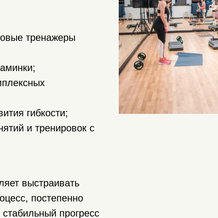
ловые тренажеры
заминки;
мплексных
вития гибкости;
нятий и тренировок с
ляет выстраивать
оцесс, постепенно
ь стабильный прогресс