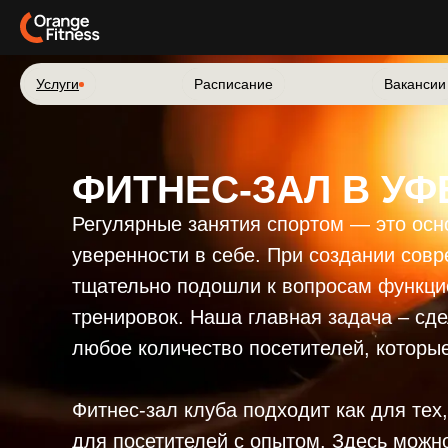
Услуги
Услуги
Расписание
Расписание
Ва
Ва
Услуги
Услуги
Расписание
Расписание
Вакансии
Вакансии
ФИТНЕС-ЗАЛ В УФ
Регулярные занятия спортом — это осн
уверенности в себе. При создании сов
тщательно подошли к вопросам функци
тренировок. Наша главная задача – сде
любое количество посетителей, которые
Фитнес-зал клуба подходит как для тех, 
для посетителей с опытом. Здесь можн